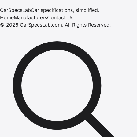
CarSpecsLab
Car specifications, simplified.
Home
Manufacturers
Contact Us
©
2026
CarSpecsLab.com
.
All Rights Reserved.