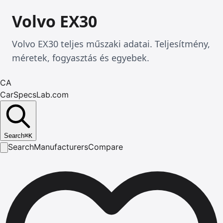
Volvo EX30
Volvo EX30 teljes műszaki adatai. Teljesítmény,
méretek, fogyasztás és egyebek.
CA
CarSpecsLab.com
Search
⌘
K
Search
Manufacturers
Compare