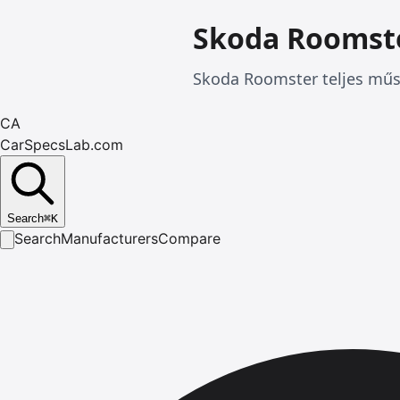
Skoda Roomst
Skoda Roomster teljes műsz
CA
CarSpecsLab.com
Search
⌘
K
Search
Manufacturers
Compare