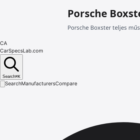
Porsche Boxst
Porsche Boxster teljes műs
CA
CarSpecsLab.com
Search
⌘
K
Search
Manufacturers
Compare