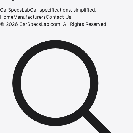
CarSpecsLab
Car specifications, simplified.
Home
Manufacturers
Contact Us
©
2026
CarSpecsLab.com
.
All Rights Reserved.