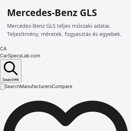
Mercedes-Benz GLS
Mercedes-Benz GLS teljes műszaki adatai.
Teljesítmény, méretek, fogyasztás és egyebek.
CA
CarSpecsLab.com
Search
⌘
K
Search
Manufacturers
Compare