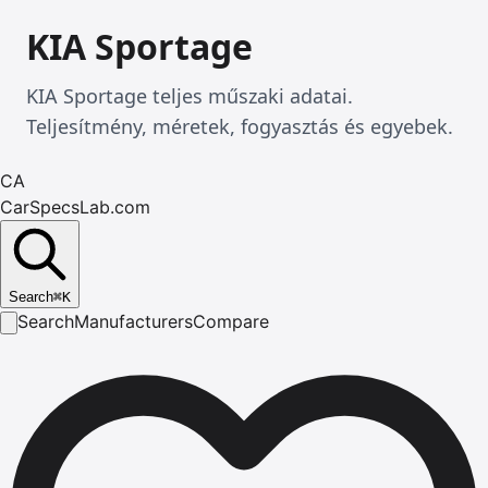
KIA Sportage
KIA Sportage teljes műszaki adatai.
Teljesítmény, méretek, fogyasztás és egyebek.
CA
CarSpecsLab.com
Search
⌘
K
Search
Manufacturers
Compare