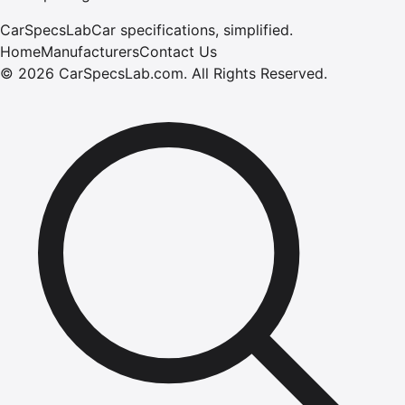
CarSpecsLab
Car specifications, simplified.
Home
Manufacturers
Contact Us
©
2026
CarSpecsLab.com
.
All Rights Reserved.