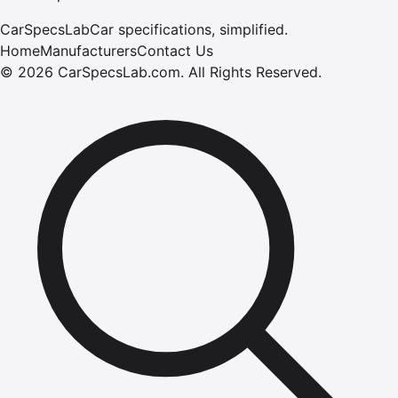
CarSpecsLab
Car specifications, simplified.
Home
Manufacturers
Contact Us
©
2026
CarSpecsLab.com
.
All Rights Reserved.