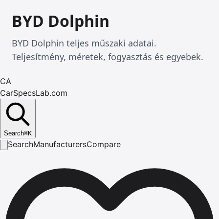
BYD Dolphin
BYD Dolphin teljes műszaki adatai.
Teljesítmény, méretek, fogyasztás és egyebek.
CA
CarSpecsLab.com
Search
⌘
K
Search
Manufacturers
Compare