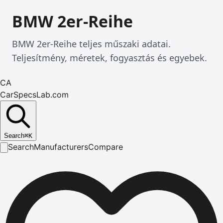
BMW 2er-Reihe
BMW 2er-Reihe teljes műszaki adatai.
Teljesítmény, méretek, fogyasztás és egyebek.
CA
CarSpecsLab.com
Search
⌘
K
Search
Manufacturers
Compare