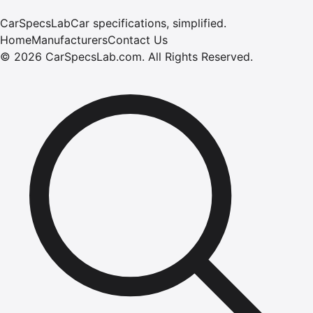
CarSpecsLab
Car specifications, simplified.
Home
Manufacturers
Contact Us
©
2026
CarSpecsLab.com
.
All Rights Reserved.