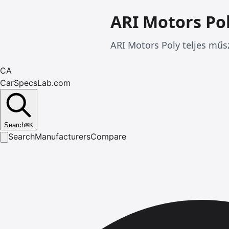
ARI Motors Po
ARI Motors Poly teljes műs
CA
CarSpecsLab.com
Search
⌘
K
Search
Manufacturers
Compare